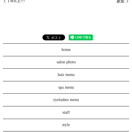
TWICE!!!
夏髪
home
salon photo
hair menu
spa menu
eyelashes menu
staff
style