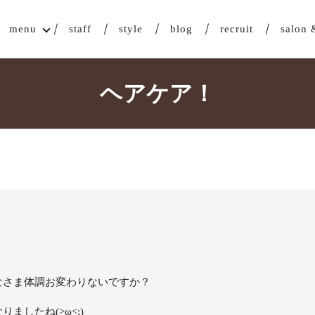
menu
staff
style
blog
recruit
salon 
ヘアケア！
なさま体調お変わりないですか？
ましたね(>ω<;)