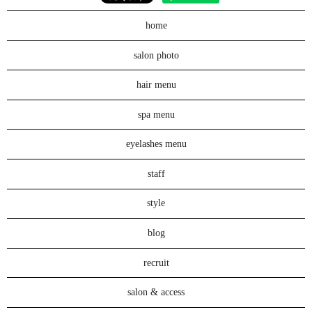
home
salon photo
hair menu
spa menu
eyelashes menu
staff
style
blog
recruit
salon & access