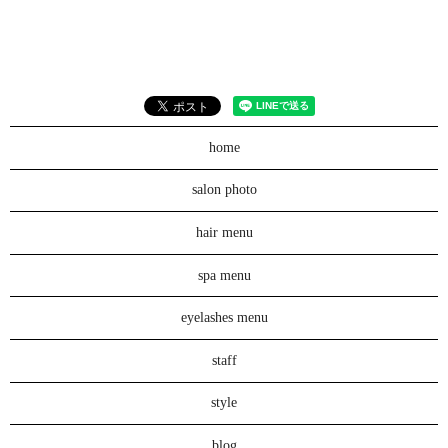
home
salon photo
hair menu
spa menu
eyelashes menu
staff
style
blog