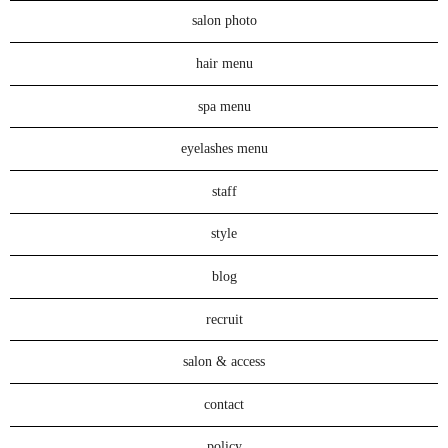
salon photo
hair menu
spa menu
eyelashes menu
staff
style
blog
recruit
salon & access
contact
policy