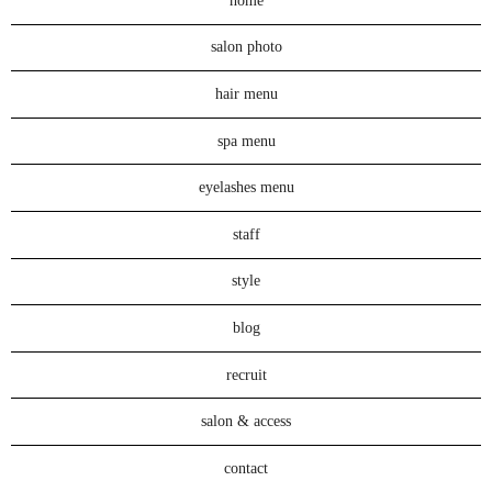
home
salon photo
hair menu
spa menu
eyelashes menu
staff
style
blog
recruit
salon & access
contact