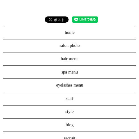
home
salon photo
hair menu
spa menu
eyelashes menu
staff
style
blog
recruit