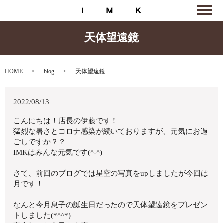
天体望遠鏡
HOME
blog
天体望遠鏡
2022/08/13
こんにちは！店長の伊藤です！
猛烈な暑さとコロナ感染が続いておりますが、元気にお過
ごしですか？？
IMKはみんな元気です(^-^)
さて、前回のブログでは星空の写真をupしましたが今回は
月です！
なんと今月息子の誕生日だったので天体望遠鏡をプレゼン
トしました(*^^*)