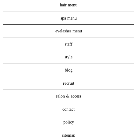
hair menu
spa menu
eyelashes menu
staff
style
blog
recruit
salon & access
contact
policy
sitemap