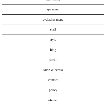
spa menu
eyelashes menu
staff
style
blog
recruit
salon & access
contact
policy
sitemap